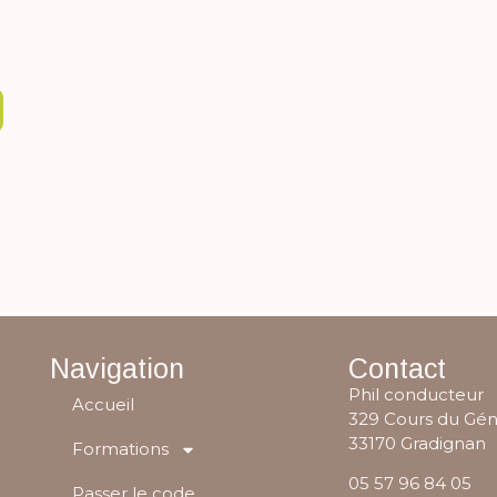
Navigation
Contact
Phil conducteur
Accueil
329 Cours du Gén
33170 Gradignan
Formations
05 57 96 84 05
Passer le code