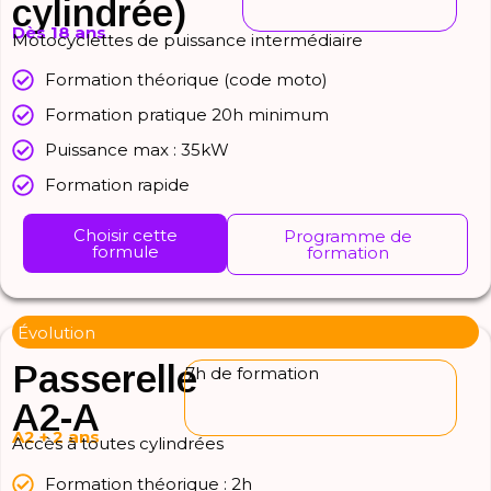
cylindrée)
Dès 18 ans
Motocyclettes de puissance intermédiaire
Formation théorique (code moto)
Formation pratique 20h minimum
Puissance max : 35kW
Formation rapide
Choisir cette
Programme de
formule
formation
Évolution
Passerelle
7h de formation
A2-A
A2 + 2 ans
Accès à toutes cylindrées
Formation théorique : 2h