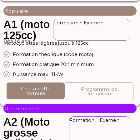
Populaire
A1 (moto
Formation + Examen
125cc)
Dès 16 ans
Motocyclettes légères jusqu’à 125cc
Formation théorique (code moto)
Formation pratique 20h minimum
Puissance max : 11kW
Choisir cette
Programme de
formule
formation
Recommandé
A2 (Moto
Formation + Examen
grosse