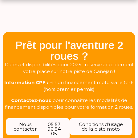
Prêt pour l'aventure 2
roues ?
Dates et disponibilités pour 2025 : réservez rapidement
votre place sur notre piste de Canéjan !
Information CPF :
Fin du financement moto via le CPF
(hors premier permis)
Contactez-nous
pour connaître les modalités de
financement disponibles pour votre formation 2 roues.
Nous
05 57
Conditions d'usage
contacter
96 84
de la piste moto
05