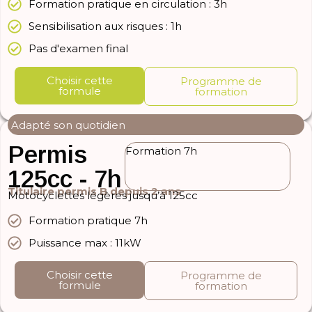
Formation pratique en circulation : 3h
Sensibilisation aux risques : 1h
Pas d'examen final
Choisir cette
Programme de
formule
formation
Adapté son quotidien
Permis
Formation 7h
125cc - 7h
Titulaire permis B depuis 2 ans
Motocyclettes légères jusqu’à 125cc
Formation pratique 7h
Puissance max : 11kW
Choisir cette
Programme de
formule
formation