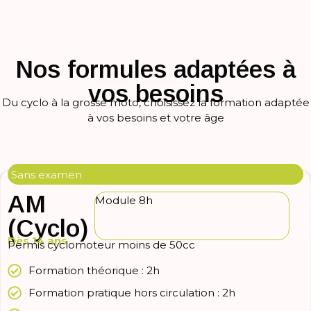
Nos formules adaptées à
vos besoins
Du cyclo à la grosse moto, choisissez la formation adaptée
à vos besoins et votre âge
Sans examen
AM
Module 8h
(Cyclo)
Dès 14 ans
Permis cyclomoteur moins de 50cc
Formation théorique : 2h
Formation pratique hors circulation : 2h