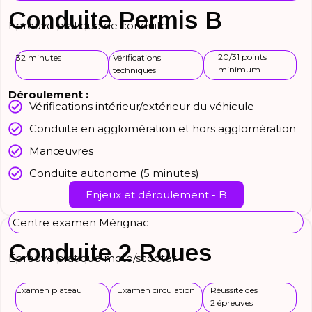
Conduite Permis B
Épreuve pratique de conduite
20/31 points
32 minutes
Vérifications
minimum
techniques
Déroulement :
Vérifications intérieur/extérieur du véhicule
Conduite en agglomération et hors agglomération
Manœuvres
Conduite autonome (5 minutes)
Enjeux et déroulement - B
Centre examen Mérignac
Conduite 2 Roues
Épreuve pratique moto/scooter
Examen plateau
Examen circulation
Réussite des
2 épreuves