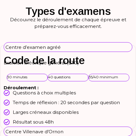
Types d'examens
Découvrez le déroulement de chaque épreuve et
préparez-vous efficacement.
Centre d’examen agréé
Code de la route
Examen théorique général (ETG)
30 minutes
40 questions
35/40 minimum
Déroulement :
Questions à choix multiples
Temps de réflexion : 20 secondes par question
Larges créneaux disponibles
Résultat sous 48h
Centre Villenave d’Ornon