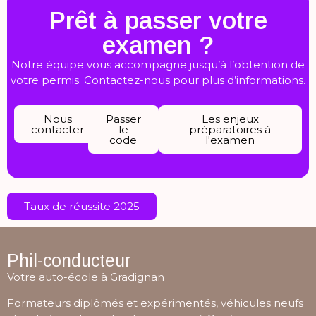
Prêt à passer votre
examen ?
Notre équipe vous accompagne jusqu’à l’obtention de
votre permis. Contactez-nous pour plus d’informations.
Nous
Passer
Les enjeux
contacter
le
préparatoires à
code
l'examen
Taux de réussite 2025
Phil-conducteur
Votre auto-école à Gradignan
Formateurs diplômés et expérimentés, véhicules neufs