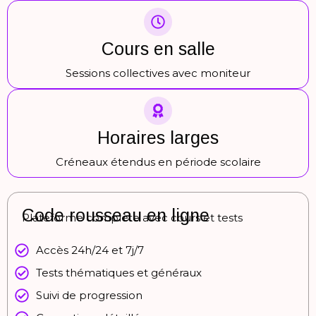
Cours en salle
Sessions collectives avec moniteur
Horaires larges
Créneaux étendus en période scolaire
Code rousseau en ligne
Plateforme complète avec cours et tests
Accès 24h/24 et 7j/7
Tests thématiques et généraux
Suivi de progression