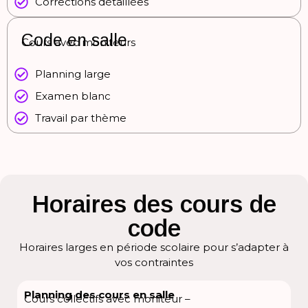
Corrections détaillées
Code en salle
Cours avec moniteurs
Planning large
Examen blanc
Travail par thème
Horaires des cours de
code
Horaires larges en période scolaire pour s’adapter à
vos contraintes
Planning des cours en salle
Cours collectifs avec moniteur –